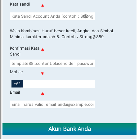
Kata sandi
Wajib Kombinasi Huruf besar kecil, Angka, dan Simbol.
Minimal karakter adalah 6. Contoh : Strong@889
Konfirmasi Kata
Sandi
Mobile
+62
Email
Akun Bank Anda